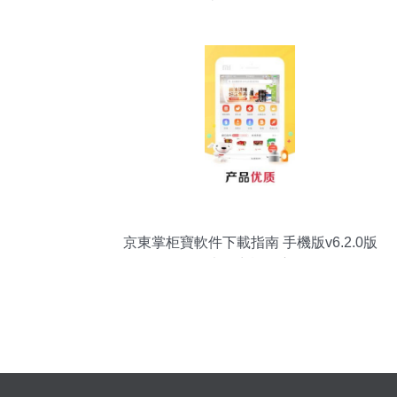
比增長51.78%
京東掌柜寶軟件下載指南 手機版v6.2.0版
本及商機洞察