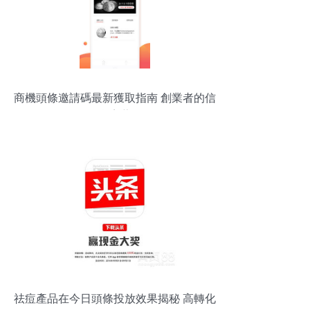
商機頭條邀請碼最新獲取指南 創業者的信
息寶藏
祛痘產品在今日頭條投放效果揭秘 高轉化