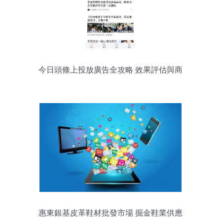
今日頭條上投放廣告全攻略 效果評估與商
機挖掘指南
惠東銀基皮革鞋材批發市場 掘金鞋業供應