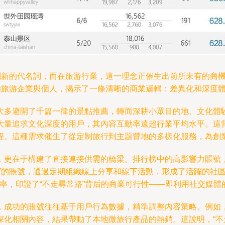
創新的代名詞，而在旅游行業，這一理念正催生出前所未有的商機
的旅游企業與個人，揭示了一條清晰的商業邏輯：差異化和深度
大多避開了千篇一律的景點推薦，轉而深耕小眾目的地、文化體驗
量追求文化深度的用戶，其內容互動率遠超行業平均水平。這背后
程。這種需求催生了從定制旅行到主題營地的多樣化服務，為創
，更在于構建了直接連接供需的橋梁。排行榜中的高影響力賬號
”的賬號，通過定期組織線上分享和線下活動，形成了活躍的社
效率，印證了“不走尋常路”背后的商業可行性——即利用社交媒
，成功的賬號往往基于用戶行為數據，精準調整內容策略。例如
深化相關內容，結果帶動了本地微旅行產品的熱銷。這說明，“不