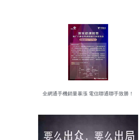
全網通手機銷量暴漲 電信聯通聯手致勝！
商機層出不窮